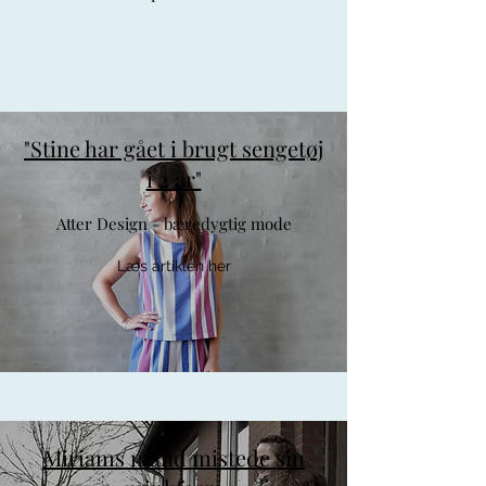
"Stine har gået i brugt sengetøj
i 2 år"
Atter Design - bæredygtig mode
Læs artiklen her
Miriams mand mistede sin