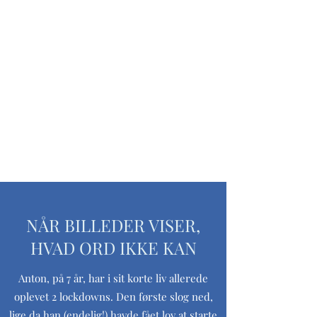
NÅR BILLEDER VISER,
HVAD ORD IKKE KAN
Anton, på 7 år, har i sit korte liv allerede
oplevet 2 lockdowns. Den første slog ned,
lige da han (endelig!) havde fået lov at starte