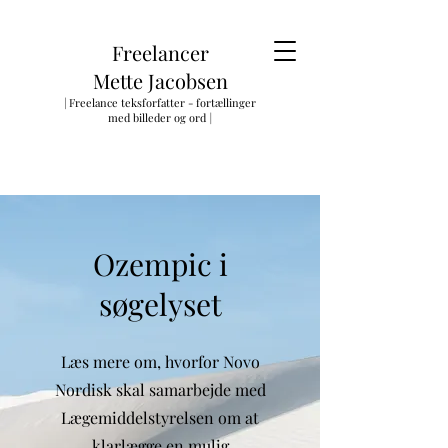
Freelancer
Mette Jacobsen
| Freelance teksforfatter - fortællinger
med billeder og ord
|
Ozempic i
søgelyset
Læs mere om, hvorfor Novo
Nordisk skal samarbejde med
Lægemiddelstyrelsen om at
klarlægge en mulig