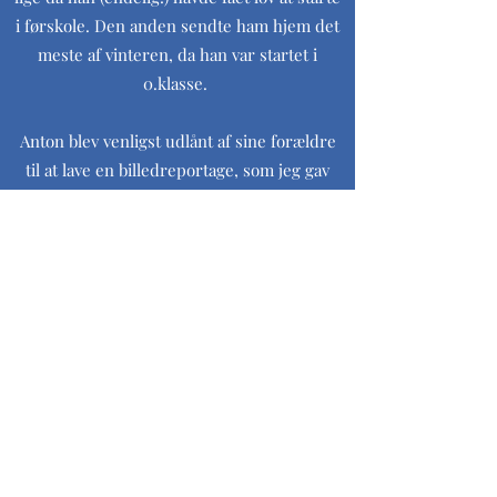
i førskole. Den anden sendte ham hjem det
meste af vinteren, da han var startet i
0.klasse.
Anton blev venligst udlånt af sine forældre
til at lave en billedreportage, som jeg gav
navnet "Når vennerne mangler"
Det blev en lærerig snak om, hvad en dreng
med meget meget krudt bagi egentlig får
tiden til at gå med, når mor og far arbejder,
og man selv er dømt til at være hjemme -
hver eneste dag - uden at se
kammeraterne.