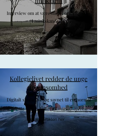
minkfarm
Interview om at være midt i orkanens øje
i minkskandalen
Læs artiklen her
Kollegielivet redder de unge
fra ensomhed
Digitalt studieliv - og savnet til en normal
daglidag
Læs artiklen her