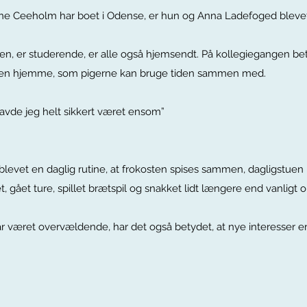
 Line Ceeholm har boet i Odense, er hun og Anna Ladefoged blev
gen, er studerende, er alle også hjemsendt. På kollegiegangen b
 nogen hjemme, som pigerne kan bruge tiden sammen med.
avde jeg helt sikkert været ensom”
blevet en daglig rutine, at frokosten spises sammen, dagligstuen 
kket, gået ture, spillet brætspil og snakket lidt længere end vanlig
r været overvældende, har det også betydet, at nye interesser e