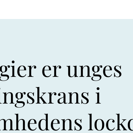
gier er unges
ingskrans i
mhedens loc