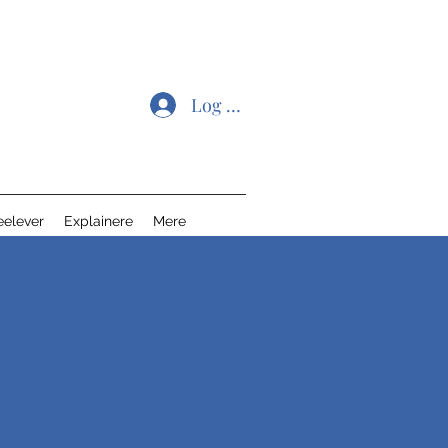
Log ind
eelever
Explainere
Mere