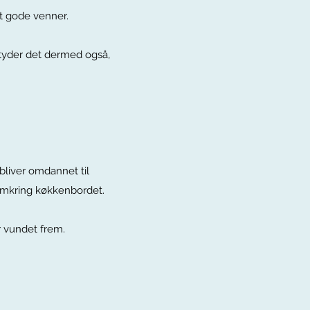
et gode venner.
etyder det dermed også,
bliver omdannet til
t omkring køkkenbordet.
r vundet frem.