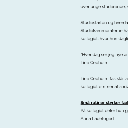
over unge studerende,
Studiestarten og hverdag
Studiekammeraterne har
kollegiet, hvor hun dagl
”Hver dag ser jeg nye an
Line Ceeholm
Line Ceeholm fastslår, 
kollegiet emmer af socia
Små rutiner styrker fæ
På kollegiet deler hun 
Anna Ladefoged.