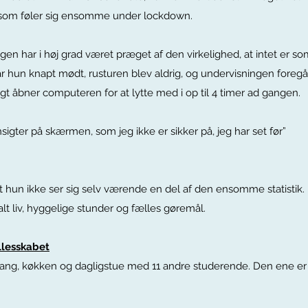
 som føler sig ensomme under lockdown.
en har i høj grad været præget af den virkelighed, at intet er som
 hun knapt mødt, rusturen blev aldrig, og undervisningen fore
igt åbner computeren for at lytte med i op til 4 timer ad gangen.
sigter på skærmen, som jeg ikke er sikker på, jeg har set før”
at hun ikke ser sig selv værende en del af den ensomme statistik
lt liv, hyggelige stunder og fælles gøremål.
llesskabet
gang, køkken og dagligstue med 11 andre studerende. Den ene er