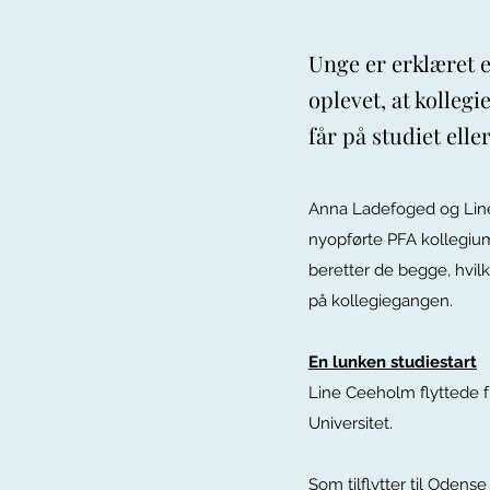
Unge er erklæret 
oplevet, at kolleg
får på studiet eller
Anna Ladefoged og Lin
nyopførte PFA kollegium
beretter de begge, hvi
på kollegiegangen.
En lunken studiestart
Line Ceeholm flyttede f
Universitet.
Som tilflytter til Oden