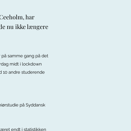
 Ceeholm, har
 de nu ikke længere
r på samme gang på det
erdag midt i lockdown
ed 10 andre studerende
eniørstudie på Syddansk
ret endt i statistikken