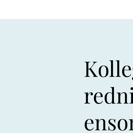
Kolle
redn
enso