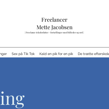
Freelancer
Mette Jacobsen
| Freelance teksforfatter - fortællinger med billeder og ord
|
nger
Sex på Tik Tok
Kald en pik for en pik
De trætte efterskol
ling