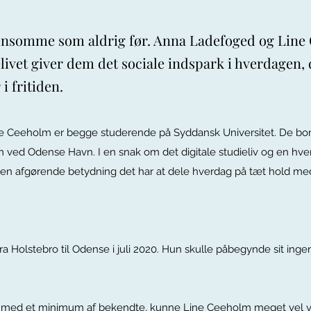
ensomme som aldrig før. Anna Ladefoged og Line
ielivet giver dem det sociale indspark i hverdagen,
 i fritiden.
e Ceeholm er begge studerende på Syddansk Universitet. De bo
 ved Odense Havn. I en snak om det digitale studieliv og en hv
lken afgørende betydning det har at dele hverdag på tæt hold m
ra Holstebro til Odense i juli 2020. Hun skulle påbegynde sit ing
se med et minimum af bekendte, kunne Line Ceeholm meget vel væ